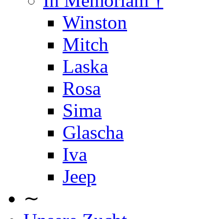
In Memoriam †
Winston
Mitch
Laska
Rosa
Sima
Glascha
Iva
Jeep
∼