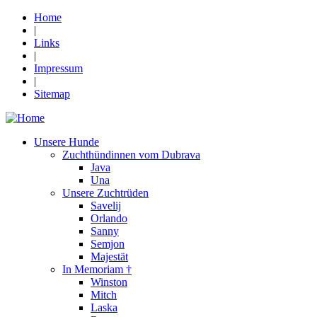
Home
|
Links
|
Impressum
|
Sitemap
Unsere Hunde
Zuchthündinnen vom Dubrava
Java
Una
Unsere Zuchtrüden
Savelij
Orlando
Sanny
Semjon
Majestät
In Memoriam †
Winston
Mitch
Laska