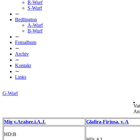
R-Wurf
S-Wurf
∼
Bedlington
A-Wurf
B-Wurf
∼
Fotoalbum
∼
Archiv
∼
Kontakt
∼
Links
G-Wurf
Vat
Ang
Mig v.Aralsee.i.A.J.
Glafira-Firjusa. v. A
HD:B
HD: A2