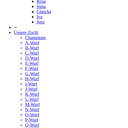
Rosa
Sima
Glascha
Iva
Jeep
∼
Unsere Zucht
Champions
A-Wurf
B-Wurf
C-Wurf
D-Wurf
E-Wurf
F-Wurf
G-Wurf
H-Wurf
I-Wurf
J-Wurf
K-Wurf
L-Wurf
M-Wurf
N-Wurf
O-Wurf
P-Wurf
Q-Wurf