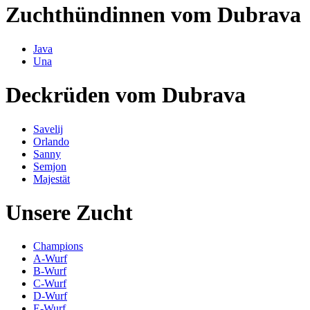
Zuchthündinnen vom Dubrava
Java
Una
Deckrüden vom Dubrava
Savelij
Orlando
Sanny
Semjon
Majestät
Unsere Zucht
Champions
A-Wurf
B-Wurf
C-Wurf
D-Wurf
E-Wurf