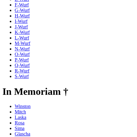
F-Wurf
G-Wurf
H-Wurf
I-Wurf
J-Wurf
K-Wurf
L-Wurf
M-Wurf
N-Wurf
O-Wurf
P-Wurf
Q-Wurf
R-Wurf
S-Wurf
In Memoriam †
Winston
Mitch
Laska
Rosa
Sima
Glascha